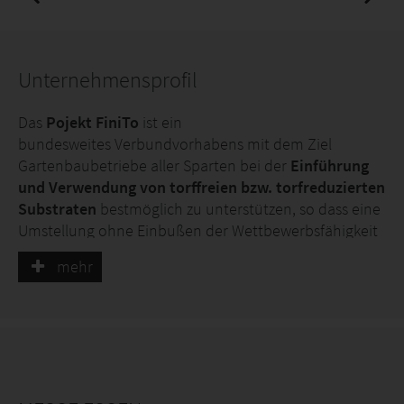
Unternehmensprofil
Das
Pojekt FiniTo
ist ein
bundesweites Verbundvorhabens mit dem Ziel
Gartenbaubetriebe aller Sparten bei der
Einführung
und Verwendung von torffreien bzw. torfreduzierten
Substraten
bestmöglich zu unterstützen, so dass eine
Umstellung ohne Einbußen der Wettbewerbsfähigkeit
gelingen kann.
mehr
Das Projekt widmet sich dem gesamten
produzierenden Gartenbau (z. B. Baumschulgehölze,
Beerenobst, dem Anbau von Gemüsejungpflanzen,
Stauden, Topfkräutern, Zierpflanzen) sowie dem
Friedhofsgartenbau. Aufgrund einer Projektförderung
des Bundesministeriums für Ernährung und