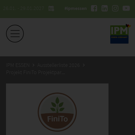
26.01. - 29.01.2027
#ipmessen
IPM ESSEN
Ausstellerliste 2026
Projekt FiniTo Projektpartner Landwirtschaftskammer NRW