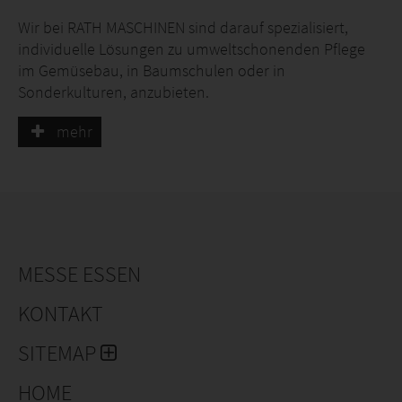
Wir bei RATH MASCHINEN sind darauf spezialisiert,
individuelle Lösungen zu umweltschonenden Pflege
im Gemüsebau, in Baumschulen oder in
Sonderkulturen, anzubieten.
Wir bauen Ihren Pflegetraktor nach Mass. Traktoren,
mehr
die Ihnen helfen, die Arbeit besser, nachhaltiger und
mit "Spass an der Arbeit" durchzuführen. Vielseitigkeit,
beste Übersicht auf die Bearbeitungswerkzeug und
einfach Bedienung sind die 3 Zugpferde unsere
Technik.
MESSE ESSEN
KONTAKT
SITEMAP
HOME