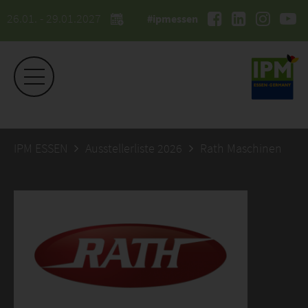
26.01. - 29.01.2027
#ipmessen
IPM ESSEN
Ausstellerliste 2026
Rath Maschinen