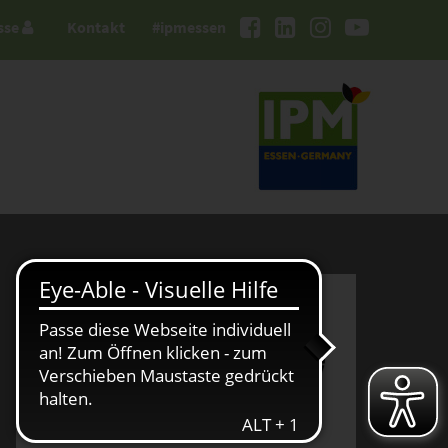
sse
Kontakt
#ipmessen