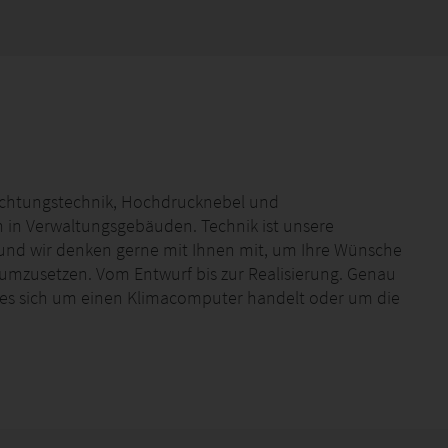
 Belichtungstechnik, Hochdrucknebel und
h in Verwaltungsgebäuden. Technik ist unsere
 und wir denken gerne mit Ihnen mit, um Ihre Wünsche
 umzusetzen. Vom Entwurf bis zur Realisierung. Genau
 es sich um einen Klimacomputer handelt oder um die
. Wir installieren hauptsächlich mit unseren eigenen
bunternehmer. Dabei arbeiten wir eng mit lokalen
n und Sie gut bedienen zu können.