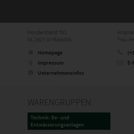
Honderdland 781
Anspre
NL 2627 LV Maasdijk
Frau A
Homepage
(+3
Impressum
E-M
Unternehmensinfos
WARENGRUPPEN
Technik: Be- und
Entwässerungsanlagen