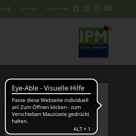
sse
Kontakt
#ipmessen