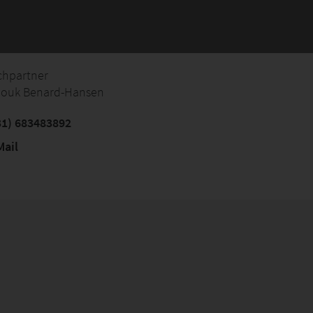
chpartner
nouk Benard-Hansen
1) 683483892
ail