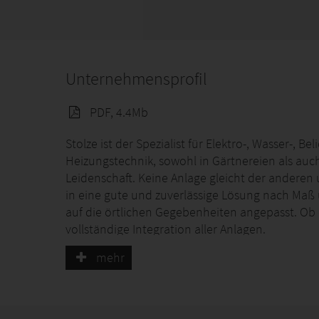
Unternehmensprofil
PDF, 4.4Mb
Stolze ist der Spezialist für Elektro-, Wasser-,
Heizungstechnik, sowohl in Gärtnereien als auc
Leidenschaft. Keine Anlage gleicht der anderen
in eine gute und zuverlässige Lösung nach Maß
auf die örtlichen Gegebenheiten angepasst. Ob
vollständige Integration aller Anlagen.
Die Installation führen wir in eigener Regie aus
mehr
Spezialisten, unter Einbeziehung (örtlicher) Su
Partnern zusammen, um den Service garantiere