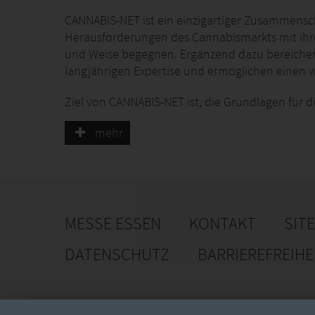
CANNABIS-NET ist ein einzigartiger Zusammens
Herausforderungen des Cannabismarkts mit ihre
und Weise begegnen. Ergänzend dazu bereicher
langjährigen Expertise und ermöglichen einen w
Ziel von CANNABIS-NET ist, die Grundlagen für 
schaffen, um den inländischen Bedarf zu decken
mehr
entwickeln in Kooperations- und Einzelprojekt
gesamten Cannabis-Wertschöpfungskette.
MESSE ESSEN
KONTAKT
SIT
DATENSCHUTZ
BARRIEREFREIH