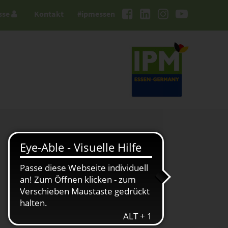
sse
Kontakt
#ipmessen