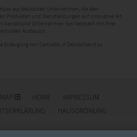
chluss aus deutschen Unternehmen, die den
n Produkten und Dienstleistungen auf innovative Art
n kanadische Unternehmen das Netzwerk mit ihrer
ertvollen Austausch.
die Erzeugung von Cannabis in Deutschland zu
, aber auch die Exportkraft auszubauen. Wir
en innovative Methoden und Produkte entlang der
EMAP
HOME
IMPRESSUM
EITSERKLÄRUNG
HAUSORDNUNG