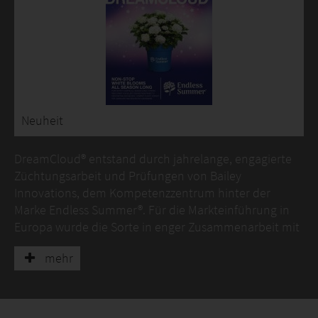
Neuheit
DreamCloud® entstand durch jahrelange, engagierte
Züchtungsarbeit und Prüfungen von Bailey
Innovations, dem Kompetenzzentrum hinter der
Marke Endless Summer®. Für die Markteinführung in
Europa wurde die Sorte in enger Zusammenarbeit mit
einem Netzwerk von Partnergärtnereien umfassend
mehr
getestet – mit Fokus auf zuverlässige Produktion,
gleichmäßiges Wachstum, stabile Triebe, Farbtreue
von Blättern und Blüten, Blühleistung sowie
verbesserte Resistenz gegenüber Blattkrankheiten.