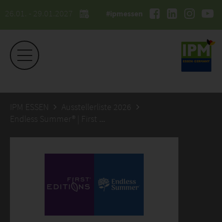
26.01. - 29.01.2027
#ipmessen
IPM ESSEN
Ausstellerliste 2026
Endless Summer® | First Editions®