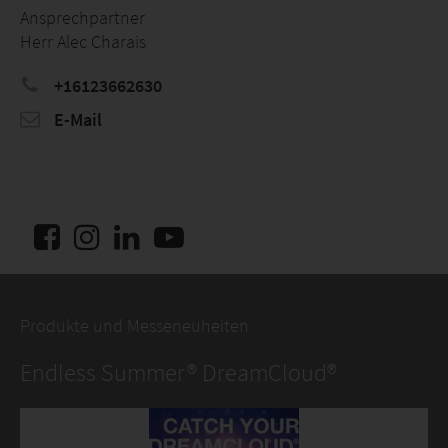
Ansprechpartner
Herr Alec Charais
+16123662630
E-Mail
Produkte und Messeneuheiten
Endless Summer® DreamCloud®