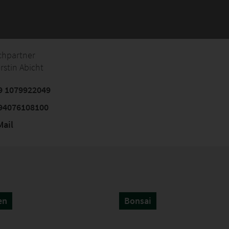
chpartner
rstin Abicht
9 1079922049
94076108100
ail
en
Bonsai