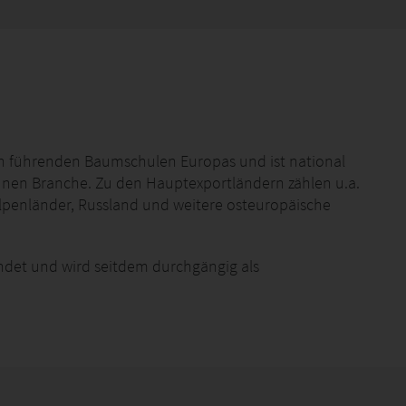
n führenden Baumschulen Europas und ist national
Grünen Branche. Zu den Hauptexportländern zählen u.a.
Alpenländer, Russland und weitere osteuropäische
det und wird seitdem durchgängig als
 Ehren als geschäftsführendem Gesellschafter wird
eneration von einem Familienmitglied geleitet.
s zweite Geschäftsführerin die Belange des
ad Zwischenahn und Holm, beschäftigt das