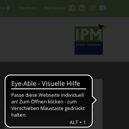
sse
Kontakt
#ipmessen