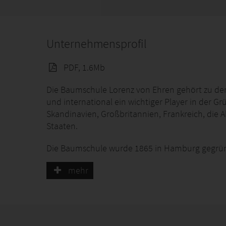
Unternehmensprofil
PDF, 1.6Mb
Die Baumschule Lorenz von Ehren gehört zu de
und international ein wichtiger Player in der 
Skandinavien, Großbritannien, Frankreich, die 
Staaten.
Die Baumschule wurde 1865 in Hamburg gegrün
Familienunternehmen geführt. Mit Bernhard von
mehr
das Unternehmen somit bereits in der fünften G
Unterstützt wird von Ehren von Sabine Tietz, al
Unternehmens mitgestaltet.
An den drei Standorten, Hamburg (Zentrale), B