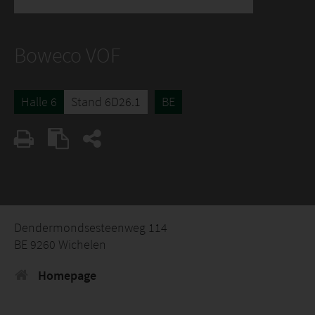
Boweco VOF
Halle 6
Stand 6D26.1
BE
Dendermondsesteenweg 114
BE 9260 Wichelen
Homepage