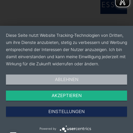
Möglichkeiten für die Zukunft besprechen.
Wenn Sie kostenlose Tickets für diese Messe
wünschen, senden wir sie Ihnen gerne per E-Mail oder
Post. (frag sie nach info@boweco.be)
Diese Seite nutzt Website Tracking-Technologien von Dritten,
um ihre Dienste anzubieten, stetig zu verbessern und Werbung
Bis bald und optimistische Grüße,
entsprechend der Interessen der Nutzer anzuzeigen. Ich bin
damit einverstanden und kann meine Einwilligung jederzeit mit
Jan Van Herreweghe
Wirkung für die Zukunft widerrufen oder ändern.
ABLEHNEN
AKZEPTIEREN
EINSTELLUNGEN
Powered by