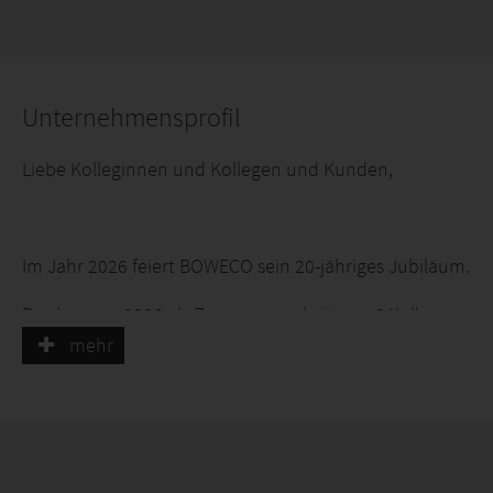
Unternehmensprofil
Liebe Kolleginnen und Kollegen und Kunden,
Im Jahr 2026 feiert BOWECO sein 20-jähriges Jubiläum.
Das begann 2006 als Zusammenarbeit von 6 Kollegen,
die wöchentlich Gedanken über ihr Unternehmen und
mehr
die Produktion austauschten.
Inzwischen ist er ein etablierter Name in der Verkauf
von Baumbaumschulprodukten in Belgien und im
Export unserer Bäume, Heckenpflanzen, Nadelbäume