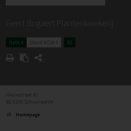
Geert Bogaert Plantenkwekerij
Halle 6
Stand 6C26.4
BE
Nieuwstraat 81
BE 9200 Schoonaarde
Homepage