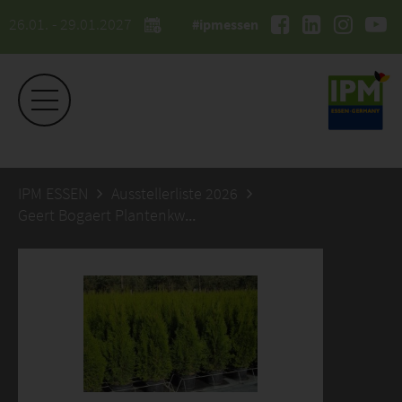
26.01. - 29.01.2027
#ipmessen
IPM ESSEN
Ausstellerliste 2026
Geert Bogaert Plantenkwekerij