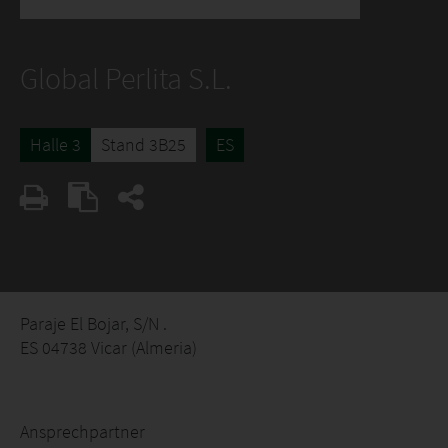
Global Perlita S.L.
Halle 3
Stand 3B25
ES
Paraje El Bojar, S/N .
ES 04738 Vicar (Almeria)
Ansprechpartner