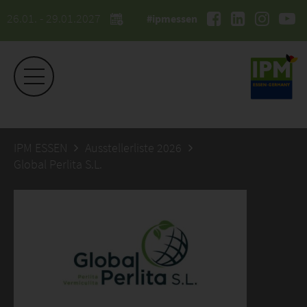
26.01. - 29.01.2027
#ipmessen
IPM ESSEN
Ausstellerliste 2026
Global Perlita S.L.