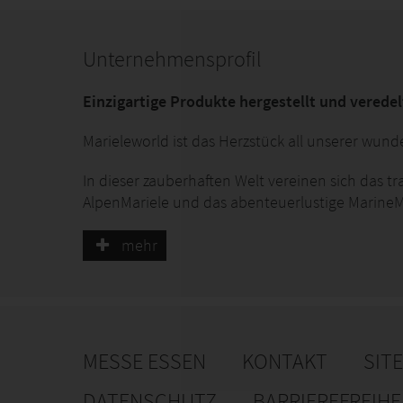
Unternehmensprofil
Einzigartige Produkte hergestellt und verede
Marieleworld ist das Herzstück all unserer wund
In dieser zauberhaften Welt vereinen sich das t
AlpenMariele und das abenteuerlustige MarineM
Ganz neu geht das Mariele auf Entdecker-Tour u
goes wild!
mehr
Marieleworld ist das Tor zu neuen Regionen, die
findest Du eine große Auswahl an einzigartigen 
Vielfalt dieser Regionen inspiriert sind. Willkom
von Dir entdeckt zu werden!
MESSE ESSEN
KONTAKT
SIT
DATENSCHUTZ
BARRIEREFREIH