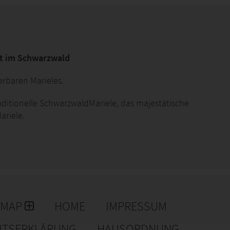
lt im Schwarzwald
erbaren Marieles.
raditionelle SchwarzwaldMariele, das majestätische
ariele.
nd wir präsentieren unsere neue Kollektion:
Mariele
 darauf warten, von Dir erkundet zu werden. Hier
und vielfältigen Produkten, die von der Schönheit und
men in einer Welt voller Marieles, die darauf warten,
EMAP
HOME
IMPRESSUM
EITSERKLÄRUNG
HAUSORDNUNG