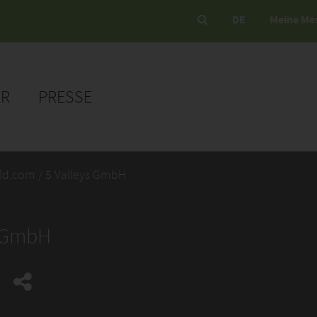
DE
Meine Me
ER
PRESSE
ld.com / 5 Valleys GmbH
s GmbH