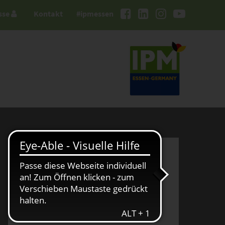
sse
Kontakt
#ipmessen