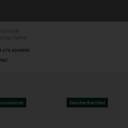
chpartner
dreas Hafner
 179 6034895
ail
ccessoires
Geschenkartikel