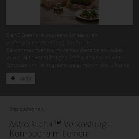
Die YE!Greens Microgreens Schale ist ein
professionelles Werkzeug, das für die
Gewinnmaximierung im Verkaufsbereich entwickelt
wurde. Mit diesem fertigen Set für den Anbau von
Sprossen und Microgreens steigt man in das lukrative
Segment des Indoor Farming ein, das stetig wächst.
mehr
Die Schale ermöglicht den sauberen und effizienten
Microgreens Anbau auf Hanf-Pads und macht
traditionelle Erde überflüssig, was für Gartencenter
und Bioläden entscheidend ist.
Standaktionen
Das Herzstück des Sets sind die YE!Bricks Hanf-Pads,
AstroBucha™ Verkostung –
professionelle, natürliche Matten. Dank ihnen erzielen
Kunden eine schnelle und sichere Ernte beliebter
Kombucha mit einem
Microgreens (Radieschen, Brokkoli, Luzerne und