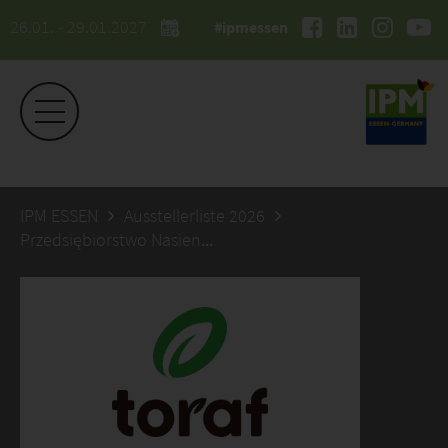
26.01. - 29.01.2027
#ipmessen
IPM ESSEN
Ausstellerliste 2026
Przedsiębiorstwo Nasienne TORAF sp. z o.o.