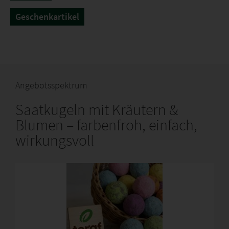
Geschenkartikel
www.TORAF.pl
Angebotsspektrum
Saatkugeln mit Kräutern &
Blumen – farbenfroh, einfach,
wirkungsvoll