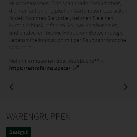
Anbausystemen positioniert.
Mikroorganismen. Eine spannende Besonderheit,
die man auf einer typischen Gartenbaumesse selten
Reale Vorteile für den Endkunden:
findet: Kommen Sie vorbei, nehmen Sie einen
kurzen Schluck, erfahren Sie, was Kombucha ist,
Frische in sieben Tagen: Der Kunde erhält eine
und entdecken Sie, wie Mikrobiom-Biotechnologie
Erntegarantie für Superfood - Microgreens, die bis
Lebensmittelinnovation mit der Raumfahrtbranche
zu 40 mal mehr Vitamine enthalten als
verbindet.
ausgewachsene Pflanzen – und das bereits nach
sieben bis 14 Tagen.
Mehr Informationen über AstroBucha™ –
Einfachheit und Sauberkeit: Darüber hinaus ist der
https://astrofarms.space/
Anbau auf Hanf-Pads eine No-Mess-Methode (kein
Schmutz), ideal für Küche und Wohnung.
Merkmal technischer Anbauanforderungen:
Aussaattermin ganzjährig, im Innenbereich (Indoor
WARENGRUPPEN
Farming)
Substrat spezielle YE!Bricks Hanf-Pads (ohne Erde)
Saatgut
Ernte: sieben bis 14 Tage nach der Aussaat