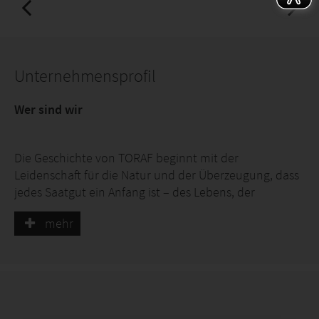
Unternehmensprofil
Wer sind wir
Die Geschichte von TORAF beginnt mit der
Leidenschaft für die Natur und der Überzeugung, dass
jedes Saatgut ein Anfang ist – des Lebens, der
Erfahrung und der Verantwortung.
mehr
Unsere Wurzeln reichen bis ins Jahr 1961 zurück, als
die ersten Plantagen entstanden und das Wissen über
Saatgut von Generation zu Generation weitergegeben
wurde.