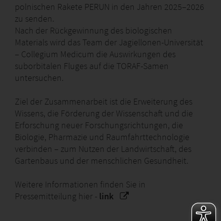
polnischen Rakete PERUN in den Jahren 2025–2026
zu senden.
Nach der Rückgewinnung des biologischen
Materials wird das Team der Jagiellonen-Universität
– Collegium Medicum die Auswirkungen des
suborbitalen Fluges auf die TORAF-Samen
untersuchen.
Ziel der Zusammenarbeit ist die Erweiterung des
Wissens, die Förderung der Wissenschaft und die
Erforschung neuer Forschungsrichtungen, die
Biologie, Pharmazie und Raumfahrttechnologie
verbinden – zum Nutzen der Landwirtschaft, des
Gartenbaus und der menschlichen Gesundheit.
Weitere Informationen finden Sie in
Pressemitteilung hier -
link