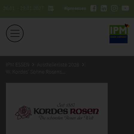
26.01. - 29.01.2027
#ipmessen
IPM ESSEN
Ausstellerliste 2026
W. Kordes' Söhne Rosenschulen GmbH & Co KG