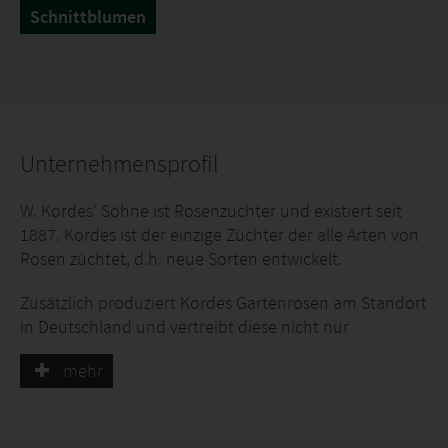
Schnittblumen
Unternehmensprofil
W. Kordes‘ Söhne ist Rosenzüchter und existiert seit
1887. Kordes ist der einzige Züchter der alle Arten von
Rosen züchtet, d.h. neue Sorten entwickelt.
Zusätzlich produziert Kordes Gartenrosen am Standort
in Deutschland und vertreibt diese nicht nur
deutschlandweit sondern weltweit für Privat- und
mehr
Gewerbe-Kunden.
Jede Art Rosenzüchtung hat ihren speziellen
Schwerpunkt. Bei den Gartenrosen liegt das