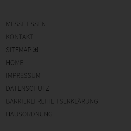
Hauptaugenmerk auf der Gesundheit. Bei den Schnitt-
und Topfrosen liegt es auf der Haltbarkeit und den
Produktionseigenschaften. Natürlich müssen alle
MESSE ESSEN
Kordes-Rosen farblich als auch optisch attraktiv sein,
um so das Kundenherz erobern. In diesem Sinne
KONTAKT
entwickelt Kordes: Die schönsten Rosen der Welt.
SITEMAP
HOME
IMPRESSUM
DATENSCHUTZ
BARRIEREFREIHEITSERKLÄRUNG
HAUSORDNUNG