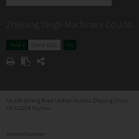
Zhejiang Dingli Machinery Co.,Ltd
Halle 4
Stand 4E31
CN
No.188 Qihang Road Leidian Huzhou Zhejiang China
CN 313219 Huzhou
Ansprechpartner