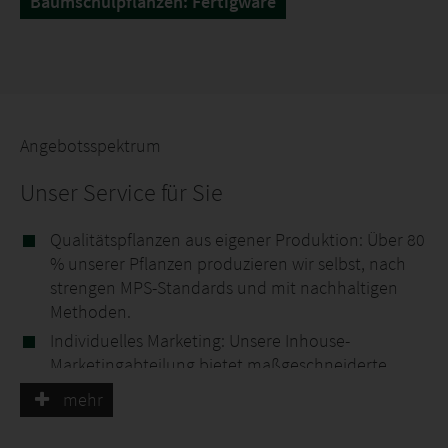
Baumschulpflanzen: Fertigware
Angebotsspektrum
Unser Service für Sie
Qualitätspflanzen aus eigener Produktion: Über 80
% unserer Pflanzen produzieren wir selbst, nach
strengen MPS-Standards und mit nachhaltigen
Methoden.
Individuelles Marketing: Unsere Inhouse-
Marketingabteilung bietet maßgeschneiderte
Konzepte, von PR und Social Media bis hin zu
mehr
exklusivem POS-Material, um Ihre Verkaufsflächen
optimal zu gestalten.