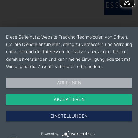
kontinuierlich weiterentwickelt. So stellen wir
sicher, dass jedes Gartencenter zweimal
wöchentlich bundesweit mit frischer Ware beliefert
werden kann
Optimale witterungsunabhängige
Diese Seite nutzt Website Tracking-Technologien von Dritten,
Kommissionierung: Gereinigte Töpfe, Pinienrinde
um ihre Dienste anzubieten, stetig zu verbessern und Werbung
gegen Wildkrautwuchs, Preis- und EAN-
entsprechend der Interessen der Nutzer anzuzeigen. Ich bin
Auszeichnung, der Pflanzenpass sowie individuell
damit einverstanden und kann meine Einwilligung jederzeit mit
gestaltete Bildetiketten sind für uns
Wirkung für die Zukunft widerrufen oder ändern.
selbstverständlich
Modernste Gewächshaustechnik: Wir garantieren
ABLEHNEN
Planungssicherheit im Saisongeschäft und einen
Vegetationsvorsprung für unsere Pflanzen. Sie
AKZEPTIEREN
wachsen unter natürlichen Lichtbedingungen,
verlängern das Verkaufsfenster und benötigen
weniger Pflanzenschutz
EINSTELLUNGEN
Erfahrener Kundenservice: Wir bieten einen
erstklassigen Kundenservice, der durch
Powered by