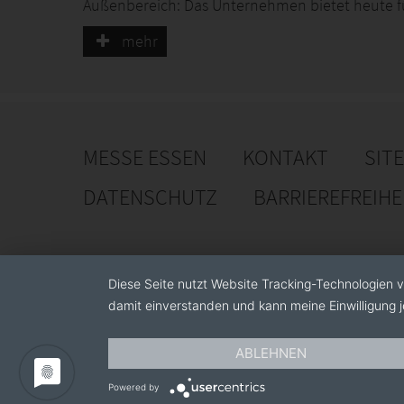
Außenbereich: Das Unternehmen bietet heute 
Keramikgefäß und präsentiert damit Pflanzen in
mehr
MESSE ESSEN
KONTAKT
SIT
DATENSCHUTZ
BARRIEREFREIH
Diese Seite nutzt Website Tracking-Technologien v
damit einverstanden und kann meine Einwilligung j
ABLEHNEN
Powered by