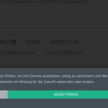
für jeden Geschmack und Anspruch das passende
 ihrer schönsten Form.
EMAP
HOME
IMPRESSUM
EITSERKLÄRUNG
HAUSORDNUNG
on Dritten, um ihre Dienste anzubieten, stetig zu verbessern und We
ederzeit mit Wirkung für die Zukunft widerrufen oder ändern.
AKZEPTIEREN