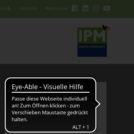
sse
Kontakt
#ipmessen