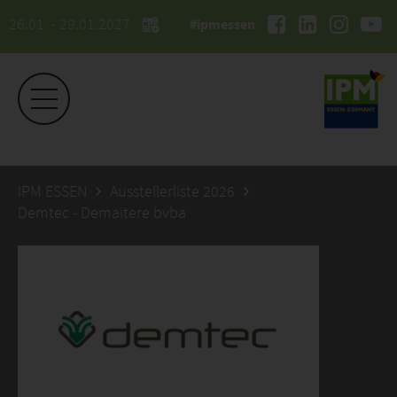
26.01. - 29.01.2027
#ipmessen
IPM ESSEN
Ausstellerliste 2026
Demtec - Demaitere bvba