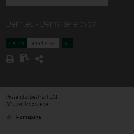
Demtec - Demaitere bvba
Halle 3
Stand 3B35
BE
Passendaalsestraat 151
BE 8890 Moorslede
Homepage