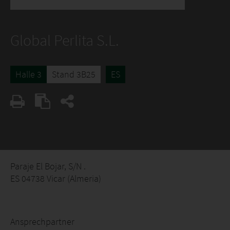
Global Perlita S.L.
Halle 3
Stand 3B25
ES
Paraje El Bojar, S/N .
ES 04738 Vicar (Almeria)
Ansprechpartner