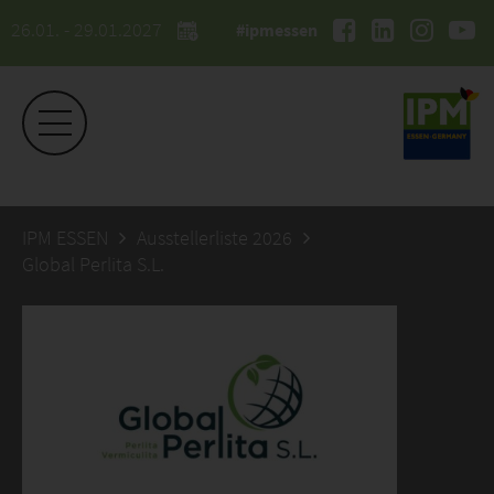
26.01. - 29.01.2027
#ipmessen
IPM ESSEN
Ausstellerliste 2026
Global Perlita S.L.