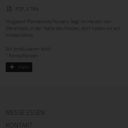
PDF, 3.7Mb
Hojgaard Planteskole/Nursery liegt im Herzen von
Dänemark, in der Nähe des Wasser, dort haben wir ein
mildes Klima
Wir produzieren dort:
* Forstpflanzen
* Nadelgegölze
mehr
* Jungpflanzen für Weihnachtsbäume
* Ökologische Abies nordmanniana, Jungpflanzen
* Rosen
* Unterlagen
* Weihnachtsbäume
Seit mehr als 45 Jahren produzieren wir Pflanzen,
MESSE ESSEN
heute produzieren wir auf 200 ha ungefähr 25
KONTAKT
Millionen Pflanzen