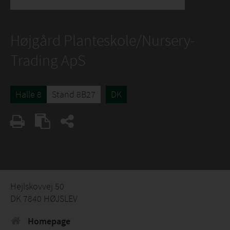
Højgård Planteskole/Nursery-
Trading ApS
Halle 8
Stand 8B27
DK
Hejlskovvej 50
DK 7840 HØJSLEV
Homepage