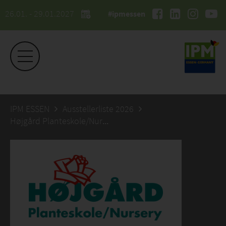
26.01. - 29.01.2027
#ipmessen
IPM ESSEN
Ausstellerliste 2026
Højgård Planteskole/Nursery-Trading ApS