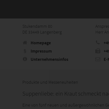
Stukendamm 80
Anspre
DE 33449 Langenberg
Herr An
Homepage
+4
Impressum
+4
Unternehmensinfos
E-M
Produkte und Messeneuheiten
Suppenliebe: ein Kraut schmeckt na
Eine von fünf neuen und außergewöhnlichen Geni