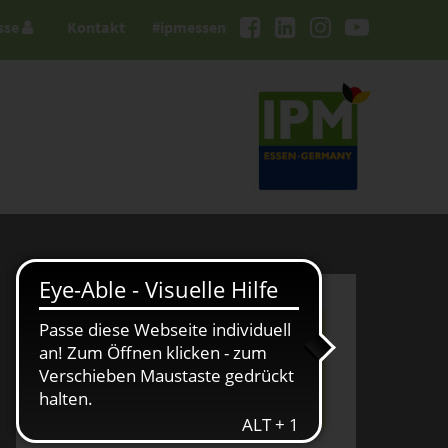
sse
Kontakt
#ipmessen