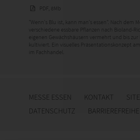
PDF, 8Mb
"Wenn's Blu ist, kann man's essen". Nach dem 
verschiedene essbare Pflanzen nach Bioland-Ric
eigenen Gewächshäusern vermehrt und bis zur L
kultiviert. Ein visuelles Präsentationskonzept a
im Fachhandel.
MESSE ESSEN
KONTAKT
SIT
DATENSCHUTZ
BARRIEREFREIH