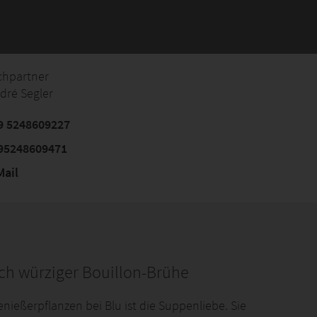
chpartner
dré Segler
9 5248609227
95248609471
ail
ch würziger Bouillon-Brühe
eßerpflanzen bei Blu ist die Suppenliebe. Sie