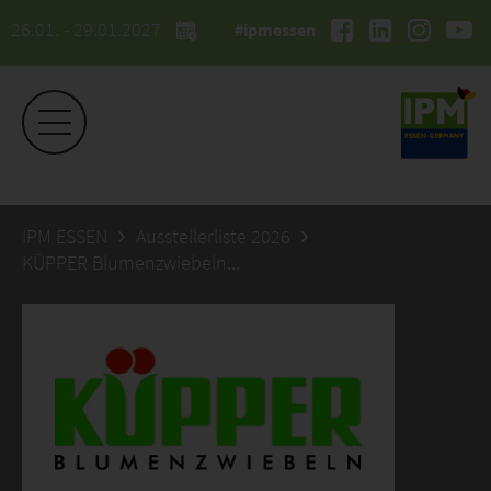
26.01. - 29.01.2027
#ipmessen
IPM ESSEN
Ausstellerliste 2026
KÜPPER Blumenzwiebeln & Saaten GmbH