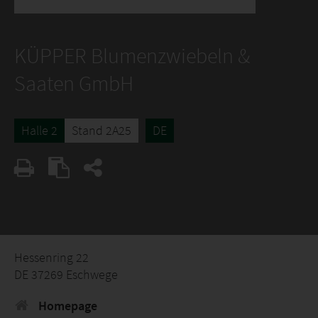
KÜPPER Blumenzwiebeln &
Saaten GmbH
Halle 2
Stand 2A25
DE
Hessenring 22
DE 37269 Eschwege
Homepage