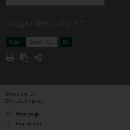
Baugaarden Living Art
Halle 7
Stand 7C22
DK
Drisdalsvej 34
DK 4100 Ringsted
Homepage
Impressum