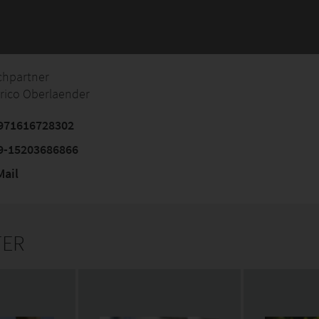
chpartner
rico Oberlaender
971616728302
9-15203686866
ail
TER