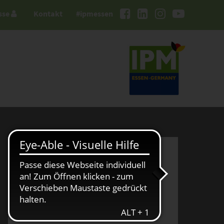
sse
Kontakt
#ipmessen