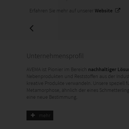
Erfahren Sie mehr auf unserer
Website
Unternehmensprofil
AVEMA ist Pionier im Bereich
nachhaltiger Lösu
Nebenprodukten und Reststoffen aus der Industr
kreative Produkte verwandeln. Unsere speziell f
Metamorphose, ähnlich der eines Schmetterling
eine neue Bestimmung.
Warum AVEMA?
mehr
Wir bieten einen klaren Mehrwert durch innovat
Entwicklungen verwenden wir Wertstoffe, die i