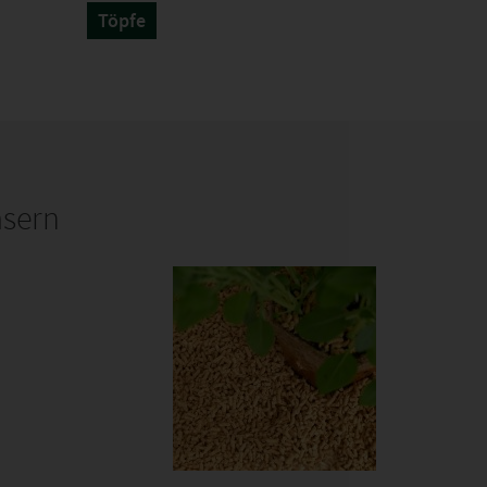
Töpfe
asern