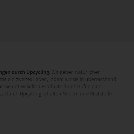
ngen durch Upcycling
. Wir geben natürlichen
ie ein zweites Leben, indem wir sie in überraschend
ür Sie entwickelten Produkte durchlaufen eine
s: Durch Upcycling erhalten Neben- und Reststoffe
ive, nachhaltige Lösungen. Bei unseren patentierten
n anderen Produktionen als Nebenprodukt anfallen.