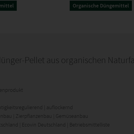
mittel
Organische Düngemittel
dünger-Pellet aus organischen Naturf
ebenprodukt
htigkeitsregulierend | auflockernd
enbau | Zierpflanzenbau | Gemüseanbau
utschland | Ecovin Deutschland | Betriebsmittelliste