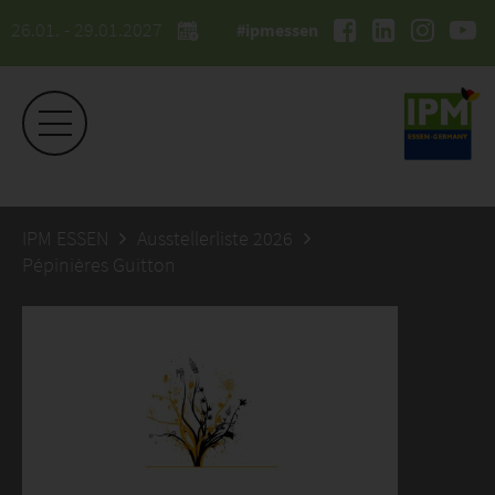
26.01. - 29.01.2027
#ipmessen
IPM ESSEN
Ausstellerliste 2026
Pépinières Guitton