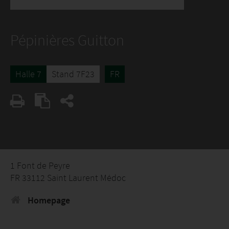
Pépinières Guitton
Halle 7
Stand 7F23
FR
1 Font de Peyre
FR 33112 Saint Laurent Médoc
Homepage