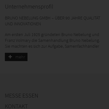
Unternehmensprofil
BRUNO NEBELUNG GMBH – ÜBER 90 JAHRE QUALITÄT
UND INNOVATIONEN
Am ersten Juli 1925 gründeten Bruno Nebelung und
Franz Volmary die Samenhandlung Bruno Nebelung.
Sie machten es sich zur Aufgabe, Samenfachhändler
und Erwerbsgärtner mit sortenreinem und hoch
mehr
keimfähigem Qualitätssaatgut zu versorgen.
Seit mehr als 90 Jahren steht die Firma Bruno
Nebelung für Qualität, Innovation und gartenbauliche
Tradition aus dem deutschen Münsterland. Inzwischen
wird das Unternehmen in der dritten Generation von
Nico Volmary geführt.
MESSE ESSEN
Wir legen größten Wert darauf, das über Jahrzehnte
KONTAKT
gewachsene Vertrauen unserer Kunden weiter