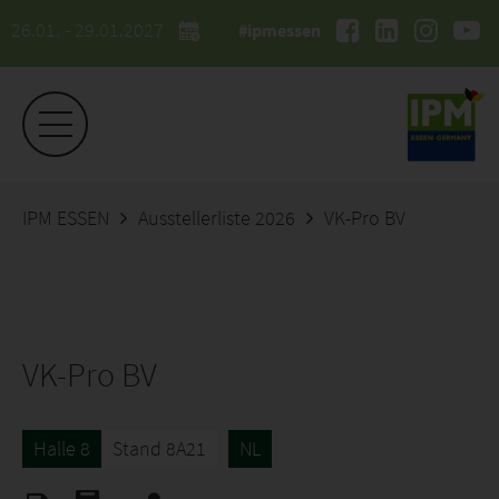
26.01. - 29.01.2027
#ipmessen
IPM ESSEN
Ausstellerliste 2026
VK-Pro BV
VK-Pro BV
Halle 8
Stand 8A21
NL