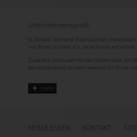
Unternehmensprofil
W. Kordes‘ Söhne ist Rosenzüchter und existiert s
von Rosen züchtet, d.h. neue Sorten entwickelt.
Zusätzlich produziert Kordes Gartenrosen am St
deutschlandweit sondern weltweit für Privat- 
Jede Art Rosenzüchtung hat ihren speziellen Sc
Hauptaugenmerk auf der Gesundheit. Bei den Sch
mehr
den Produktionseigenschaften. Natürlich müssen 
sein, um so das Kundenherz erobern. In diesem 
Welt.
MESSE ESSEN
KONTAKT
SIT