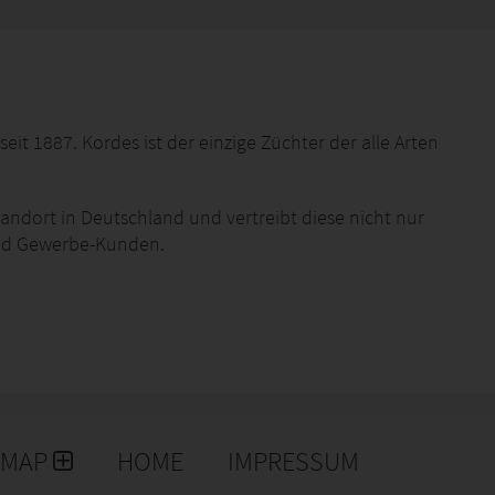
eit 1887. Kordes ist der einzige Züchter der alle Arten
andort in Deutschland und vertreibt diese nicht nur
und Gewerbe-Kunden.
hwerpunkt. Bei den Gartenrosen liegt das
nitt- und Topfrosen liegt es auf der Haltbarkeit und
alle Kordes-Rosen farblich als auch optisch attraktiv
Sinne entwickelt Kordes: Die schönsten Rosen der
EMAP
HOME
IMPRESSUM