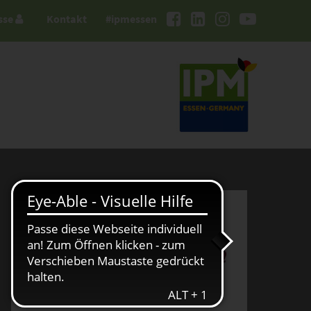
sse
Kontakt
#ipmessen