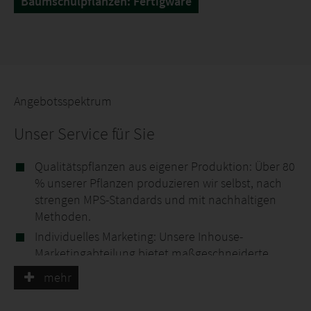
Baumschulpflanzen: Fertigware
Angebotsspektrum
Unser Service für Sie
Qualitätspflanzen aus eigener Produktion: Über 80
% unserer Pflanzen produzieren wir selbst, nach
strengen MPS-Standards und mit nachhaltigen
Methoden.
Individuelles Marketing: Unsere Inhouse-
Marketingabteilung bietet maßgeschneiderte
Konzepte, von PR und Social Media bis hin zu
mehr
exklusivem POS-Material, um Ihre Verkaufsflächen
optimal zu gestalten.