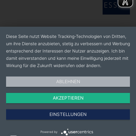
kontinuierlich weiterentwickelt. So stellen wir
sicher, dass jedes Gartencenter zweimal
wöchentlich bundesweit mit frischer Ware beliefert
werden kann
Optimale witterungsunabhängige
Diese Seite nutzt Website Tracking-Technologien von Dritten,
Kommissionierung: Gereinigte Töpfe, Pinienrinde
um ihre Dienste anzubieten, stetig zu verbessern und Werbung
gegen Wildkrautwuchs, Preis- und EAN-
entsprechend der Interessen der Nutzer anzuzeigen. Ich bin
Auszeichnung, der Pflanzenpass sowie individuell
damit einverstanden und kann meine Einwilligung jederzeit mit
gestaltete Bildetiketten sind für uns
Wirkung für die Zukunft widerrufen oder ändern.
selbstverständlich
Modernste Gewächshaustechnik: Wir garantieren
ABLEHNEN
Planungssicherheit im Saisongeschäft und einen
Vegetationsvorsprung für unsere Pflanzen. Sie
AKZEPTIEREN
wachsen unter natürlichen Lichtbedingungen,
verlängern das Verkaufsfenster und benötigen
weniger Pflanzenschutz
EINSTELLUNGEN
Erfahrener Kundenservice: Wir bieten einen
erstklassigen Kundenservice, der durch
Powered by