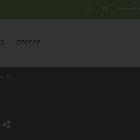
DE
Meine Me
ER
PRESSE
 Ltd,