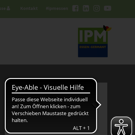
sse
Kontakt
#ipmessen