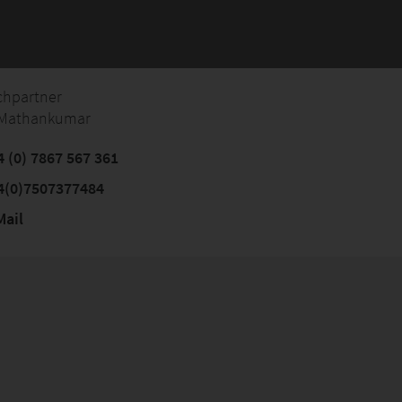
chpartner
 Mathankumar
 (0) 7867 567 361
4(0)7507377484
ail