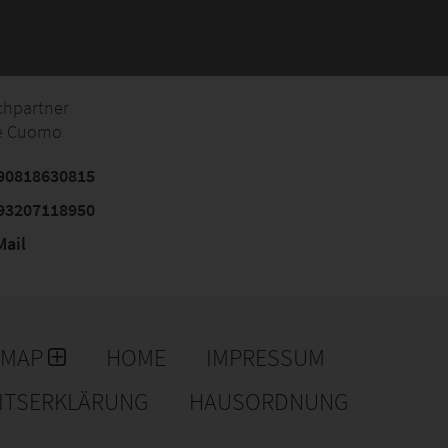
chpartner
le Cuomo
90818630815
93207118950
ail
EMAP
HOME
IMPRESSUM
EITSERKLÄRUNG
HAUSORDNUNG