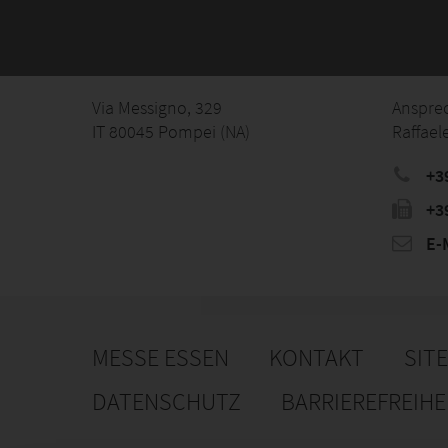
Via Messigno, 329
Anspre
IT 80045 Pompei (NA)
Raffae
+3
+3
E-M
MESSE ESSEN
KONTAKT
SIT
DATENSCHUTZ
BARRIEREFREIH