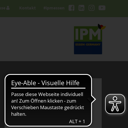
sse
Kontakt
#ipmessen