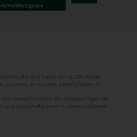
re/Halbfertigware
ewirtschaftet eine Fläche von ca. 100 Hektar.
es Sortiment an robusten Gartenpflanzen in
 und umweltfreundlich. Wir berücksichtigen die
ern und Landschaftsbauern in unterschiedlichen
feren, verschiedene Sträucher und Gräser.
reiland auf einer Fläche von ca. 80 Hektar und alle
Containern auf einer Fläche von ca. 15 Hektar.