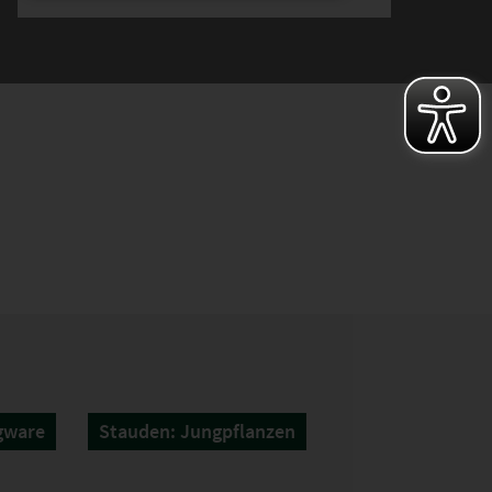
gware
Stauden: Jungpflanzen