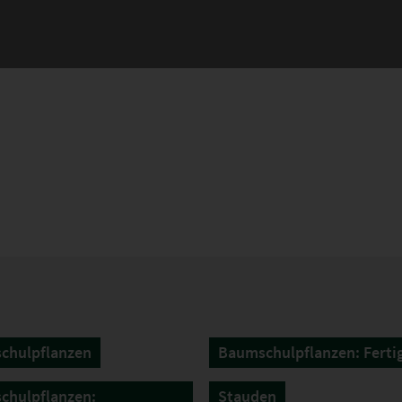
chulpflanzen
Baumschulpflanzen: Ferti
chulpflanzen:
Stauden