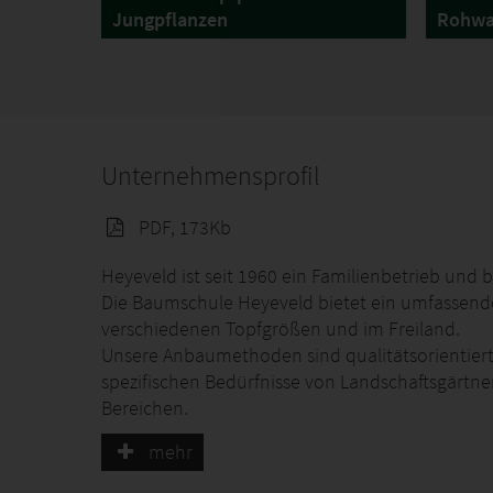
Jungpflanzen
Rohwa
Unternehmensprofil
PDF, 173Kb
Heyeveld ist seit 1960 ein Familienbetrieb und b
Die Baumschule Heyeveld bietet ein umfassend
verschiedenen Topfgrößen und im Freiland.
Unsere Anbaumethoden sind qualitätsorientiert
spezifischen Bedürfnisse von Landschaftsgärtn
Bereichen.
Unser Sortiment umfasst Hecken- und Zwergkoni
mehr
Wir kultivieren Hecken- und Zwergkoniferen im F
Arten von Koniferen, Sträuchern und Gräsern in 