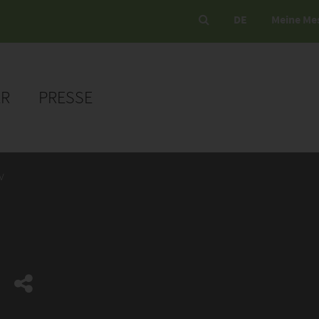
DE
Meine Me
ER
PRESSE
v