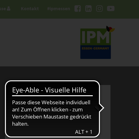
sse
Kontakt
#ipmessen