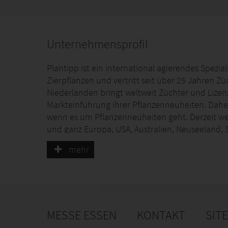
Unternehmensprofil
Plantipp ist ein international agierendes Spe
Zierpflanzen und vertritt seit über 25 Jahren Z
Niederlanden bringt weltweit Züchter und Liz
Markteinführung ihrer Pflanzenneuheiten. Daher
wenn es um Pflanzenneuheiten geht. Derzeit we
und ganz Europa, USA, Australien, Neuseeland, 
Plantipp vertreten. Plantipp und allen voran 
mehr
seine Kinder Peter und Kim van Rijssen steht da
vor der Leistung der Züchter.
MESSE ESSEN
KONTAKT
SIT