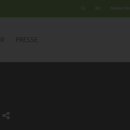
DE
Meine Me
ER
PRESSE
V