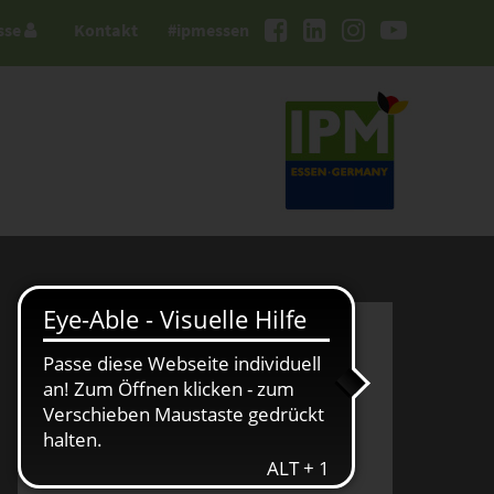
sse
Kontakt
#ipmessen