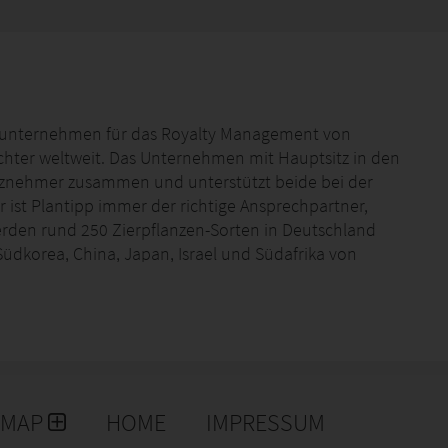
zialunternehmen für das Royalty Management von
üchter weltweit. Das Unternehmen mit Hauptsitz in den
enznehmer zusammen und unterstützt beide bei der
 ist Plantipp immer der richtige Ansprechpartner,
rden rund 250 Zierpflanzen-Sorten in Deutschland
Südkorea, China, Japan, Israel und Südafrika von
das Führungsteam um Gründer Reinier van Rijssen und
bei für die Leidenschaft für Pflanzen und den Respekt
EMAP
HOME
IMPRESSUM