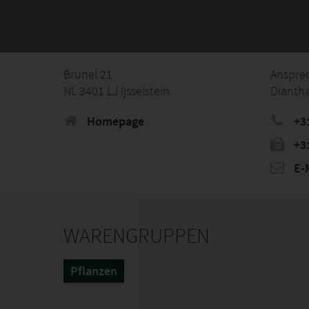
Brunel 21
Anspre
NL 3401 LJ Ijsselstein
Diantha
Homepage
+3
+3
E-M
WARENGRUPPEN
Pflanzen