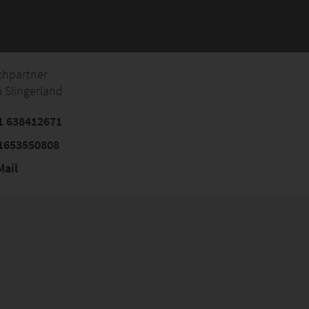
chpartner
 Slingerland
1 638412671
1653550808
ail