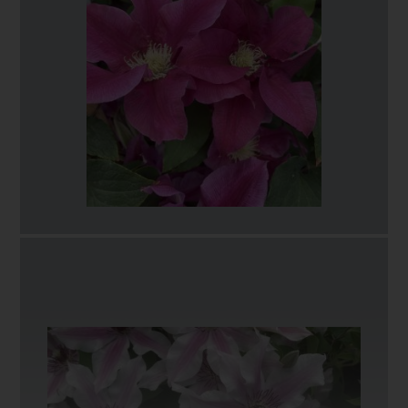
Queen’s Nurse™ EviGsy159(PBR) auf den Markt
gebracht.
Diese großblumige Clematis öffnet sich hellviolett-blau
und reift bald zu einem reinen Weiß mit
kontrastierenden, tiefroten Staubbeutelspitzen. Die
Blüten sind gekräuselt oder gewellt und erscheinen
vom späten Frühling bis zum Frühsommer, wobei sie
ab dem Spätsommer immer wieder blühen. Eine
üppige Blütenpracht bedeckt die Pflanze vom Ansatz
bis zur Spitze und sorgt für ein beeindruckendes
Blütenmeer.
Mit ihrem kompakten Wuchs und einer Höhe von 90
bis 120 Zentimetern ist Eliza eine wunderbare
Bereicherung für Terrasse, Kübel oder den mittleren
bis vorderen Bereich eines Blumenbeets,
beispielsweise auf einem Obelisken oder zwischen
Wirtspflanzen, wo ihre lange Blütezeit besonders gut
zur Geltung kommt. Im Spätwinter/Frühling werden