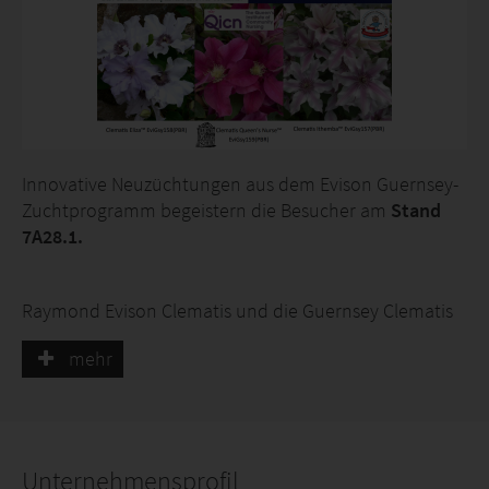
Innovative Neuzüchtungen aus dem Evison Guernsey-
Zuchtprogramm begeistern die Besucher am
Stand
7A28.1.
Raymond Evison Clematis und die Guernsey Clematis
Nursery freuen sich, die Premiere dreier
mehr
außergewöhnlicher Clematis-Sorten auf der IPM Essen
bekanntzugeben. Diese Neuzüchtungen:
• Clematis Eliza™ EviGsy158(PBR)
Unternehmensprofil