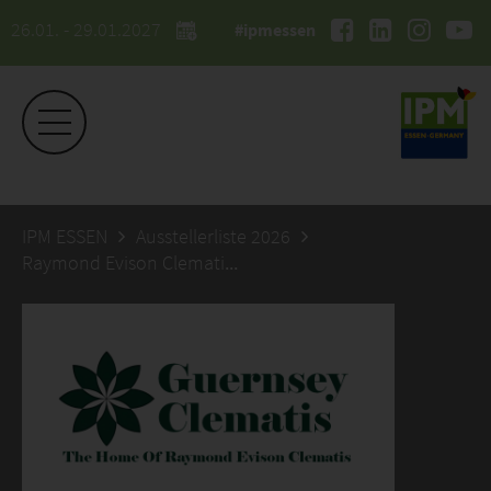
26.01. - 29.01.2027
#ipmessen
IPM ESSEN
Ausstellerliste 2026
Raymond Evison Clematis Ltd. The Guernsey Clematis Nursery Ltd.