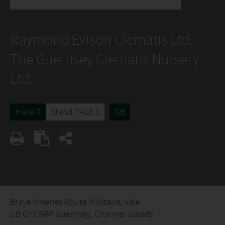
Raymond Evison Clematis Ltd.
The Guernsey Clematis Nursery
Ltd.
Halle 7
Stand 7A28.1
GB
Braye Vineries Route Millitaire, Vale
GB GY3 5RP Guernsey, Channel Islands