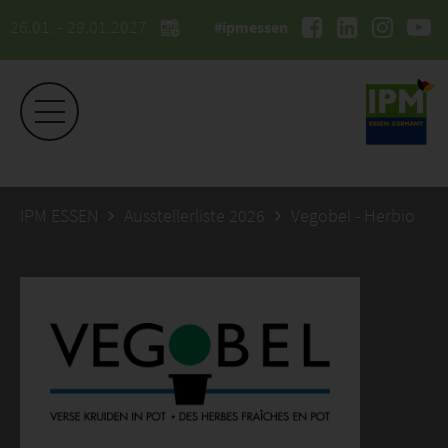
26.01. - 29.01.2027
#ipmessen
IPM ESSEN
Ausstellerliste 2026
Vegobel - Herbio