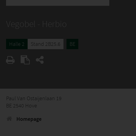
Vegobel - Herbio
Halle 2
Stand 2B25.6
BE
Paul Van Ostaijenlaan 19
BE 2540 Hove
Homepage