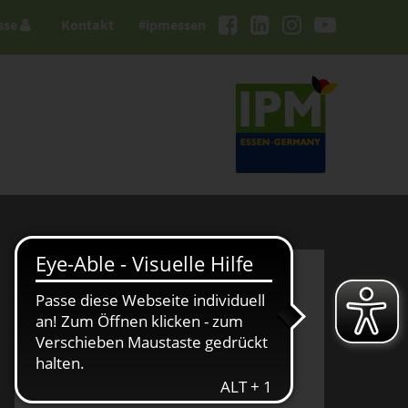
sse
Kontakt
#ipmessen