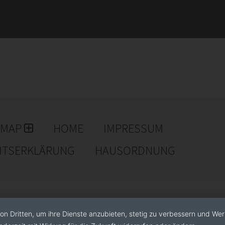
EMAP
HOME
IMPRESSUM
EITSERKLÄRUNG
HAUSORDNUNG
on Dritten, um ihre Dienste anzubieten, stetig zu verbessern und We