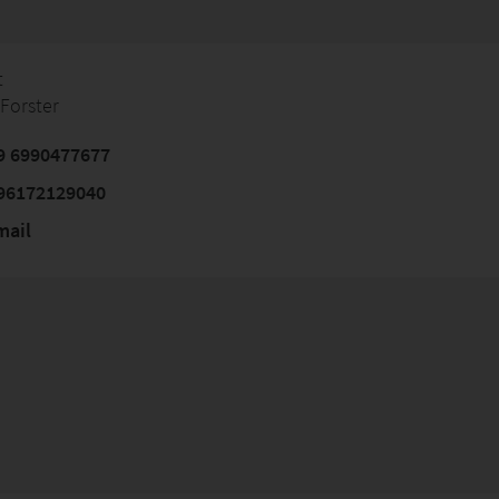
t
Forster
9 6990477677
96172129040
mail