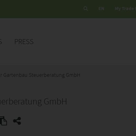
EN
My Trade 
S
PRESS
für Gartenbau Steuerberatung GmbH
euerberatung GmbH