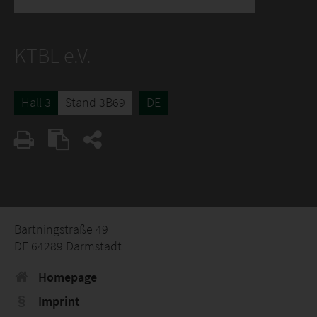
KTBL e.V.
Hall 3
Stand 3B69
DE
Bartningstraße 49
DE 64289 Darmstadt
Homepage
Imprint