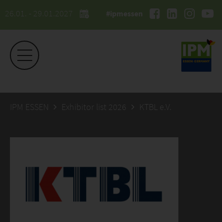
26.01. - 29.01.2027
#ipmessen
IPM ESSEN
Exhibitor list 2026
KTBL e.V.