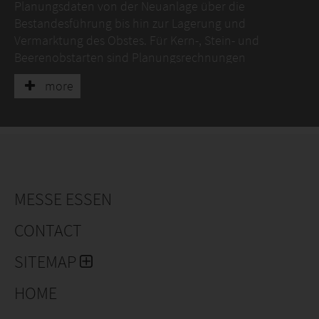
Planungsdaten von der Neuanlage über die
Bestandesführung bis hin zur Lagerung und
Vermarktung des Obstes. Für Kern-, Stein- und
Beerenobstarten sind Planungsrechnungen
exemplarisch aufgeführt.
more
MESSE ESSEN
CONTACT
SITEMAP
HOME