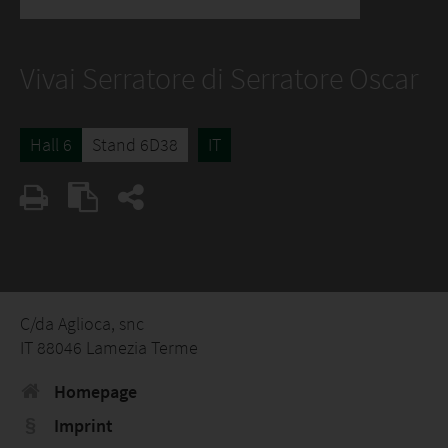
Vivai Serratore di Serratore Oscar
Hall 6
Stand 6D38
IT
C/da Aglioca, snc
IT 88046 Lamezia Terme
Homepage
Imprint