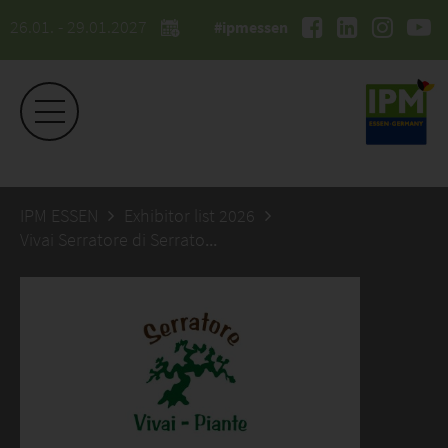
26.01. - 29.01.2027
#ipmessen
IPM ESSEN
Exhibitor list 2026
Vivai Serratore di Serratore Oscar