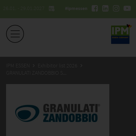
26.01. - 29.01.2027
#ipmessen
IPM ESSEN
Exhibitor list 2026
GRANULATI ZANDOBBIO SPA