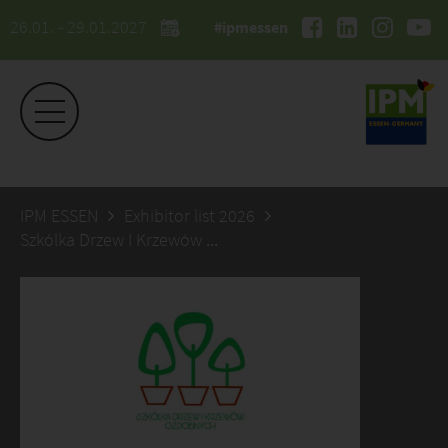
26.01. - 29.01.2027
#ipmessen
IPM ESSEN
Exhibitor list 2026
Szkólka Drzew I Krzewów Ozdobnych Anna Matusiak