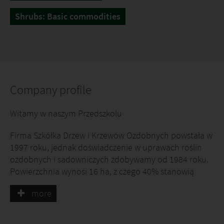
Shrubs: Basic commodities
Company profile
Witamy w naszym Przedszkolu
Firma Szkółka Drzew i Krzewów Ozdobnych powstała w
1997 roku, jednak doświadczenie w uprawach roślin
ozdobnych i sadowniczych zdobywamy od 1984 roku.
Powierzchnia wynosi 16 ha, z czego 40% stanowią
grunty w pojemnikach, o łącznej powierzchni 1,2 ha.
more
Szkółka należy do Związku Szkółkarzy Polskich.
Specjalizujemy się w produkcji borówek wysokich,