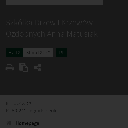
Szkólka Drzew I Krzewów
Ozdobnych Anna Matusiak
Hall 8
Stand 8C42
PL
Koiszków 23
PL 59-241 Legnickie Pole
Homepage